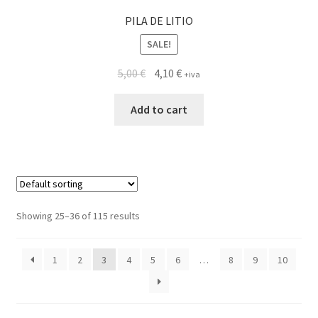
PILA DE LITIO
SALE!
5,00
€
4,10
€
+iva
Add to cart
Showing 25–36 of 115 results
1
2
3
4
5
6
…
8
9
10