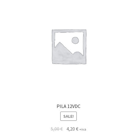
PILA 12VDC
SALE!
5,00
€
4,20
€
+iva