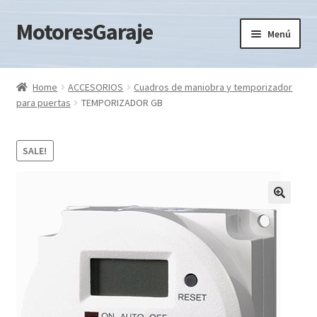
MotoresGaraje
Ir
Ir
Menú
a
al
la
contenido
Expandi
KIT MOTORES
navegación
el
Home
ACCESORIOS
Cuadros de maniobra y temporizador
menú
Expandi
para puertas
TEMPORIZADOR GB
MOTORES PARA PUERTAS
hijo
el
menú
Expandi
ACCESORIOS
SALE!
hijo
el
menú
hijo