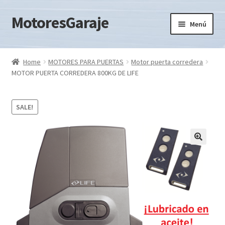
MotoresGaraje
Ir
Ir
Menú
a
al
la
contenido
Expandi
KIT MOTORES
navegación
el
Home
MOTORES PARA PUERTAS
Motor puerta corredera
menú
Expandi
MOTOR PUERTA CORREDERA 800KG DE LIFE
MOTORES PARA PUERTAS
hijo
el
menú
Expandi
ACCESORIOS
SALE!
hijo
el
menú
hijo