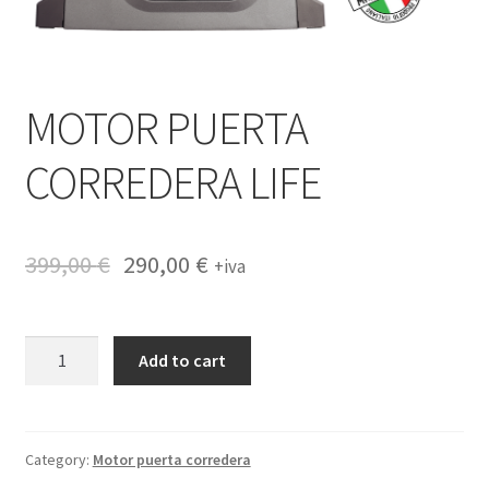
MOTOR PUERTA
CORREDERA LIFE
399,00
€
290,00
€
+iva
MOTOR
Add to cart
PUERTA
CORREDERA
LIFE
quantity
Category:
Motor puerta corredera