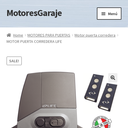
MotoresGaraje
Ir
Ir
Menú
a
al
la
contenido
Expandi
KIT MOTORES
navegación
el
Home
MOTORES PARA PUERTAS
Motor puerta corredera
menú
Expandi
MOTOR PUERTA CORREDERA LIFE
MOTORES PARA PUERTAS
hijo
el
menú
Expandi
ACCESORIOS
SALE!
hijo
el
menú
hijo