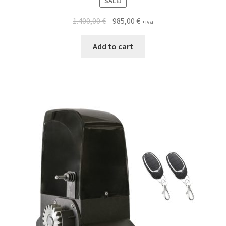
SALE!
1.400,00
€
985,00
€
+iva
Add to cart